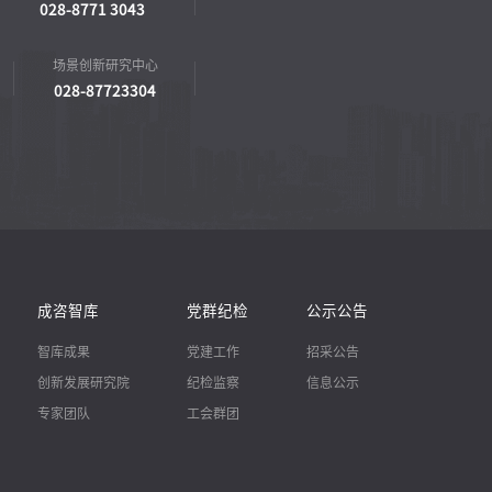
028-8771 3043
场景创新研究中心
028-87723304
成咨智库
党群纪检
公示公告
智库成果
党建工作
招采公告
创新发展研究院
纪检监察
信息公示
专家团队
工会群团