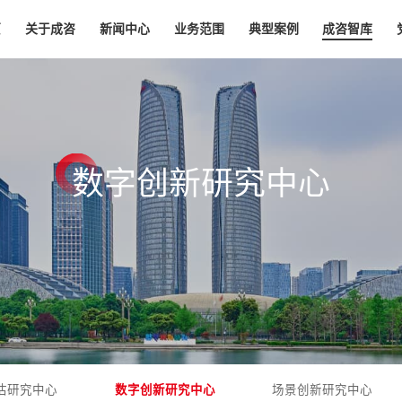
页
关于成咨
新闻中心
业务范围
典型案例
成咨智库
数
字
创
新
研
究
中
心
估研究中心
数字创新研究中心
场景创新研究中心