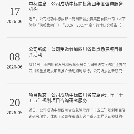
中标信息丨公司成功中标简投集团年度咨询服务
17
机构
近日，公司成功中标成都市简州新城投资集团有限公司（以下
2026-06
简称“简投集团”）“2026、2027年度可行性研究报告（项
目建议书）和节能评估报告编制服务机构选聘”，实现与简投
集团的再度携手，延续双方良好合作关系。
公司新闻丨公司受邀参加四川省重点场景项目推
08
介活动
6月2日，由四川省发展和改革委员会会同省级有关部门主办的
2026-06
四川省重点场景项目推介活动顺利举行，公司场景创新研究中
心受邀参会。本次活动以“天府新场景”为主题，集中发布20
个省级重点场景项目，涵盖能源、低空经济、人工智能、具身
智能、商业航天、智慧牧业等前沿领域。项目覆盖面广、集成
项目动态丨公司成功中标四川省应急管理厅“十
度高、市场机遇足、创新引领性突出、示范带动作用强，将有
20
五五”规划项目咨询研究服务
效推动优质场景资源持续释放，吸引整合全社会场景创新能
力，赋能四川经济社会
近日，公司成功中标四川省应急管理厅“十五五”规划项目咨
2026-05
询研究服务，体现了公司在战略咨询与重大工程论证领域的专
业能力。