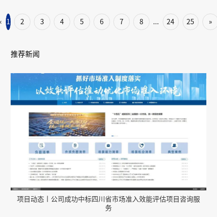
1
2
3
4
5
6
7
8
24
25
»
«
...
推荐新闻
项目动态丨公司成功中标四川省市场准入效能评估项目咨询服
务