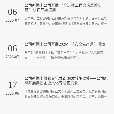
公司新闻丨公司开展 “全过程工程咨询风险防
06
范” 法律专题培训
近年来，工程咨询行业迎来深刻变革与全新机遇。面对行业发
2026-07
展新机遇、新挑战，公司始终坚持以高质量发展为导向，聚
焦 “智库建设、全过程工程咨询、数智化转型” 三大战略方
向，稳步推进业务转型发展。当前全过程工程咨询业务呈现跨
阶段、一体化、高集成特点，实践中普遍面临服务边界模糊、
公司新闻丨公司开展2026年“安全生产月”活动
06
责任界定不清、合同履约风险突出、合规管理要求高、政策标
准动态更新等痛点难点，对咨询机构的法律合规与风险管控能
今年6月是第25个全国“安全生产月”，主题为“人人讲安
力提出更高要求。
2026-07
全、个个会应急——排查整治风险隐患”。
公司新闻丨凝聚文化共识 激发转型动能——公司组
17
织开展集团企业文化专题宣贯会
《成都设计咨询集团企业文化手册》正式发布，标志着集团企
2026-06
业文化建设迈入系统深化、全员践行的新阶段。近日，公司组
织专题宣贯会，传达学习集团企业文化精神，统一思想、凝聚
共识，推动集团文化理念入脑入心、见行见效。