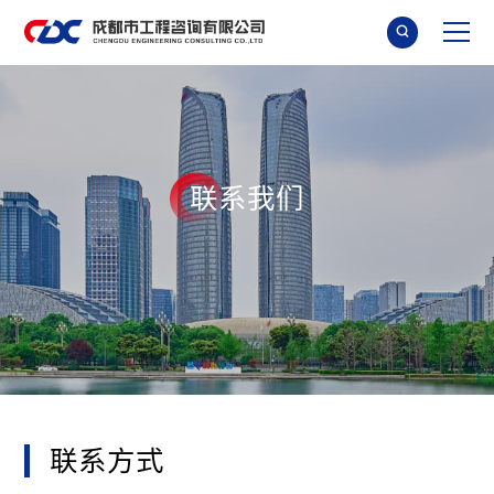

联
系
我
们
联
系
方
式