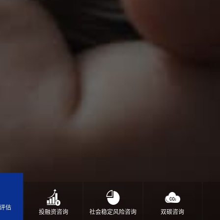
评估
投融资咨询
社会稳定风险咨询
双碳咨询