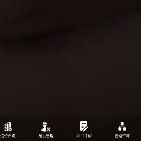
造价咨询
建设管理
项目评价
管理咨询