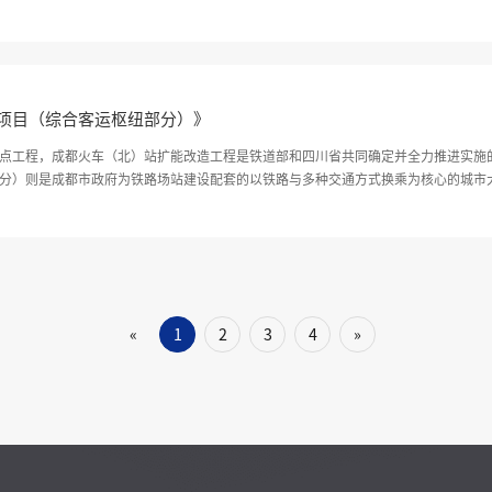
项目（综合客运枢纽部分）》
点工程，成都火车（北）站扩能改造工程是铁道部和四川省共同确定并全力推进实施
分）则是成都市政府为铁路场站建设配套的以铁路与多种交通方式换乘为核心的城市
 104.15 亩（其中：南广场 32亩，北广场及公交场站 27.11 亩，长途客运站45.
1
2
3
4
»
«