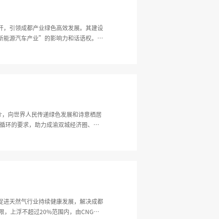
杆，引领成都产业绿色高效发展。其建设
新能源汽车产业”的影响力和话语权。本
目用电。
媒介，向世界人民传递绿色发展和诗意栖居
双循环的要求，助力成渝双城经济圈、成
促进天然气行业持续健康发展，解决成都
，上浮不超过20%范围内，由CNG经