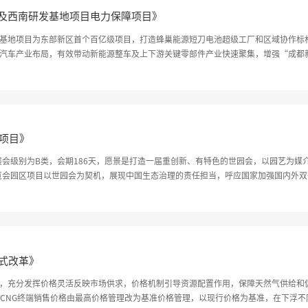
及西南研发基地项目电力保障项目》
基地项目为东部新区首个百亿级项目，打造蜂巢能源短刀电池超级工厂和区域协作标
汽车产业布局，有效带动新能源整车及上下游关键零部件产业快速聚集，增强“成都
0千伏线路工程，以满足蜂巢能源（成都）动力电池制造及西南研发基地项目一期工程项
区项目》
，展会级别为B类，会期186天，愿景是打造一届重创新、有特色的世园会，以园艺为
博览会园区项目以世园会为契机，展现中国生态治理的责任担当，呼应国家加强国内外
打造彰显公园城市理念的新家园。
式改革》
，充分发挥价格灵活反映市场供求，价格机制引导资源配置作用，保障天然气供给和
CNG终端销售价格由最高价格管理改为基准价格管理，以现行价格为基准，在下浮不限