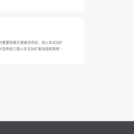
的重要铁路交通建设项目。而火车北站扩
大型枢纽工程火车北站扩能改造配套枢纽
04 亩），总建筑面积为 325033 平方