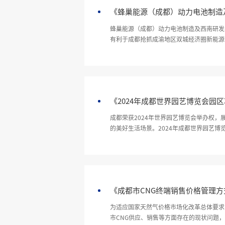
《蜂巢能源（成都）动力电池制造
蜂巢能源（成都）动力电池制造及西南研发
有利于成都抢抓成渝地区双城经济圈新能源
项目将新建一条220千伏海鸣—蜂巢22
《2024年成都世界园艺博览会园
成都荣获2024年世界园艺博览会举办权
的美好生活场景。2024年成都世界园艺
德眉资同城化以及沱江发展轴的协同发展，
《成都市CNG终端销售价格管理方
为适应国家天然气价格市场化改革总体要求
市CNG供应、销售等方面存在的现状问题，