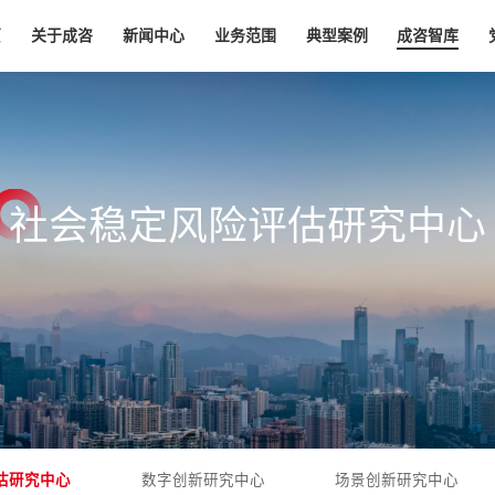
页
关于成咨
新闻中心
业务范围
典型案例
成咨智库
社
会
稳
定
风
险
评
估
研
究
中
心
估研究中心
数字创新研究中心
场景创新研究中心