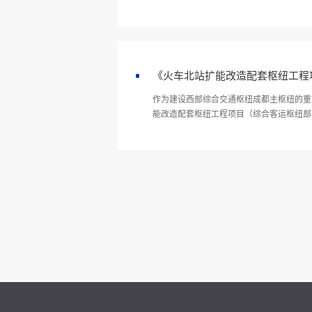
营单位自主确定具体销售价格。
《火车北站扩能改造配套枢纽工程
作为建设西部综合交通枢纽成都主枢纽的重
能改造配套枢纽工程项目（综合客运枢纽部
工程项目（综合客运枢纽部分），项目总占地面积为
米（其中：地上建筑面积