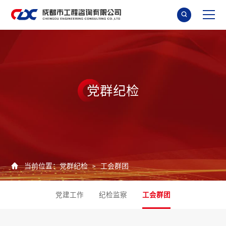

党
群
纪
检

当前位置：
党群纪检
工会群团
>
党建工作
纪检监察
工会群团