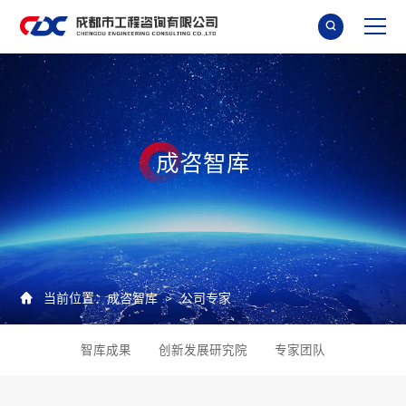

成
咨
智
库

当前位置：
成咨智库
公司专家
>
智库成果
创新发展研究院
专家团队