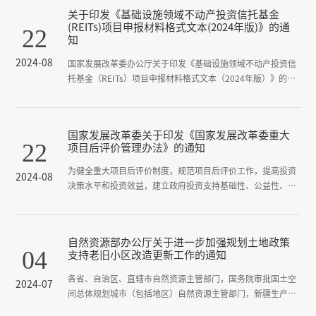
关于印发《基础设施领域不动产投资信托基金
(REITs)项目申报材料格式文本(2024年版)》的通
22
知
2024-08
国家发展改革委办公厅关于印发《基础设施领域不动产投资信
托基金（REITs）项目申报材料格式文本（2024年版）》的通
知&nbsp;发改办投资〔2024〕662号各省、自治区、直辖市及
计划单列市、新疆生产建设兵团发展改革委，有关中央企业：
&emsp;&emsp;为提升基础设施领域不动产投资信托基金
国家发展改革委关于印发《国家发展改革委重大
（REITs）项目申报材料的标准化、规范化水平，进一步提高
22
项目后评价管理办法》的通知
常态化发行工作的质量和效率，根据《国家发展改革...
为健全重大项目后评价制度，规范项目后评价工作，提高投资
2024-08
决策水平和投资效益，建立政府投资支持基础性、公益性、长
远性重大项目建设长效机制，加强政府和企业投资项目全生命
周期管理，我们研究制定了《国家发展改革委重大项目后评价
管理办法》。现印发给你们，请按照执行。
自然资源部办公厅关于进一步加强规划土地政策
04
支持老旧小区改造更新工作的通知
各省、自治区、直辖市自然资源主管部门，国务院审批国土空
2024-07
间总体规划城市（包括地区）自然资源主管部门，新疆生产建
设兵团自然资源局：《国务院办公厅关于全面推进城镇老旧小