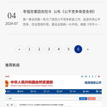
区改造工作的指导意见》明确了全国城镇老旧小区改造的行动
方向。各地自然资源部门要立足职责，加强规划土地政策支
李强签署国务院令 公布《公平竞争审查条例》
04
持，配合做好老旧小区改造工作，现就有关事项通知如下。
一、深化资源资产调查评估，为科学规划奠定基础。纳入老旧
第一章总则第一条为了规范公平竞争审查工作，促进市场公平
小区改造拆除重建范围的，应...
2024-07
竞争，优化营商环境，建设全国统一大市场，根据《中华人民
共和国反垄断法》等法律，制定本条例。第二条起草涉及经营
者经济活动的法律、行政法规、地方性法规、规章、规范性文
件以及具体政策措施（以下统称政策措施），行政机关和法
律、法规授权的具有管理公共事务职能的组织（以下统称起草
«
1
2
3
4
5
6
»
单位）应当依照本条例规定开展公平竞争审查。第三条公平竞
争审查工作坚持中国共产党...
推荐新闻