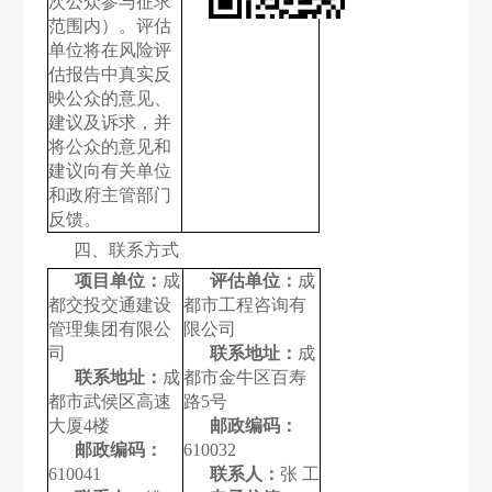
次公众参与征求
范围内）。评估
单位将在风险评
估报告中真实反
映公众的意见、
建议及诉求，并
将公众的意见和
建议向有关单位
和政府主管部门
反馈。
四、联系方式
项目单位：
成
评估单位：
成
都交投交通建设
都市工程咨询有
管理集团有限公
限公司
司
联系地址：
成
联系地址：
成
都市金牛区百寿
都市武侯区高速
路5号
大厦4楼
邮政编码：
邮政编码：
610032
610041
联系人：
张 工