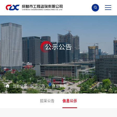

公
示
公
告

当前位置：
公示公告
信息公示
>
招采公告
信息公示