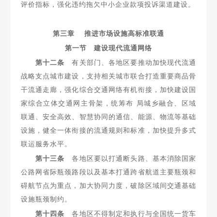
评价指标，强化违约拖欠中小企业款项投诉渠
道建设。
第三章 推进市场设施高标准联通
第一节 建设现代流通网络
第十二条
有关部门、各地区要推动加快现代流通
战略支点城
市建设，支持相关城市联合打造重要商品骨
干流通走廊，强化综合交通网络有机衔接，加快建设国
家综合立体交通网主骨架，统筹布 局城乡融合、区域
联通、安全高效、智慧协同的通信、能源、物流等基础
设施，健全一体衔接的流通规则和标准，加快提升多式
联运服务水平。
第十三条
各地区要以打通断头路、基本消除国家
公路网省际
瓶颈路段以及基本打通跨省航道主要瓶颈和
碍航节点为重点，加大协同力度，破除区域间交通基础
设施瓶颈制约。
第十四条
各地区不得制定和执行与全国统一货车