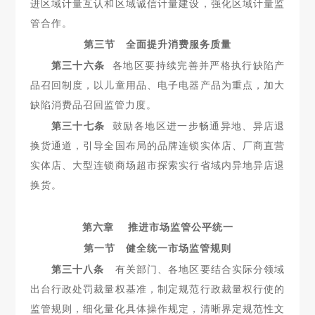
进区域计量互认和区域诚信计量建设，强化区域计量监
管合作。
第三节 全面提升消费服务质量
第三十六条
各地区要持续完善并严格执行缺陷产
品召回制
度，以儿童用品、
电子电器产品为重点，加大
缺陷消费品召回监管
力度。
第三十七条
鼓励各地区进一步畅通异地、异店退
换货通道，
引导全国布局的品牌连锁实体店、厂商直营
实体店、大型连锁商场
超市探索实行省域内异地异店退
换货。
第六章 推进市场监管公平统一
第一节 健全统一市场监管规则
第三十八条
有关部门、各地区要结合实际分领域
出台行政处
罚裁量权基准，制定规范行政裁量权行使的
监管规则，细化量化具体操作规定，清晰界定规范性文