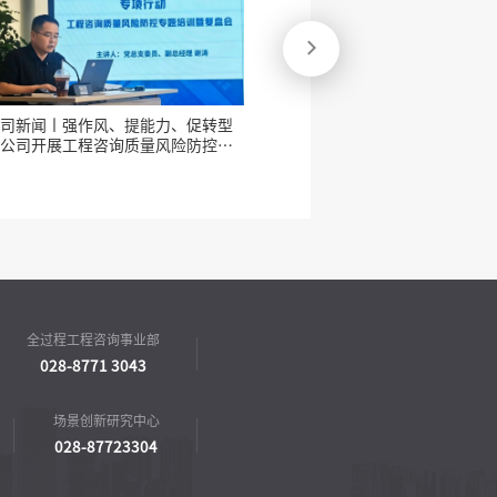

司新闻丨强作风、提能力、促转型
公司新闻丨公司赴凉山
—公司开展工程咨询质量风险防控专
项目谋划储备及资金
题培训暨复盘会
全过程工程咨询事业部
028-8771 3043
场景创新研究中心
028-87723304