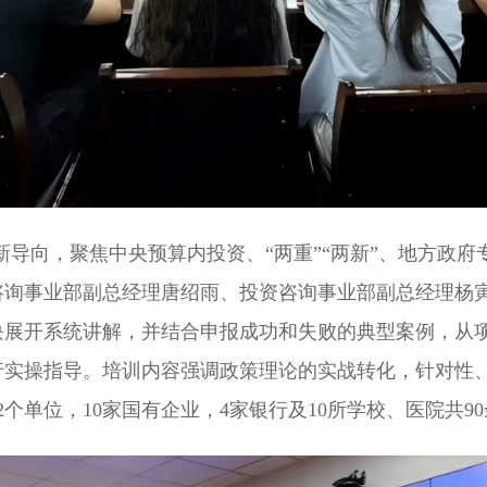
新导向，聚焦中央预算内投资、“两重”“两新”、地方政府
咨询事业部副总经理唐绍雨、投资咨询事业部副总经理杨
块展开系统讲解，并结合申报成功和失败的典型案例，从
行实操指导。培训内容强调政策理论的实战转化，针对性
个单位，10家国有企业，4家银行及10所学校、医院共9