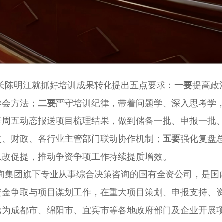
长陈明江就抓好培训成果转化提出五点要求：
一要
提高政
学会方法；
二要
严守培训纪律，带着问题学、深入思考学
每周五动态报送项目梳理结果，做到储备一批、申报一批
改、财政、各行业主管部门联动协作机制；
五要
强化复盘
以改促提，推动争资争项工作持续提质增效。
询集团旗下专业从事综合决策咨询的国有全资公司，是国
资金争取与项目谋划工作，在重大项目策划、申报支持、
邀为成都市、绵阳市、宜宾市等各地政府部门及企业开展