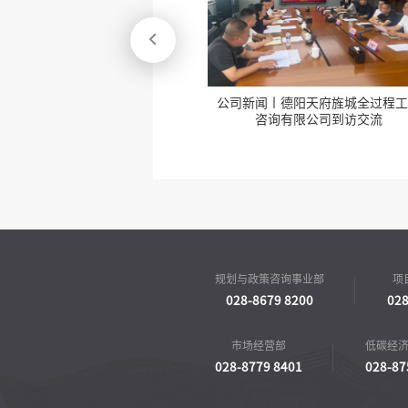

司开展2026年“安全
公司新闻丨德阳天府旌城全过程工
产月”活动
咨询有限公司到访交流
规划与政策咨询事业部
项
028-8679 8200
028
市场经营部
低碳经
028-8779 8401
028-87