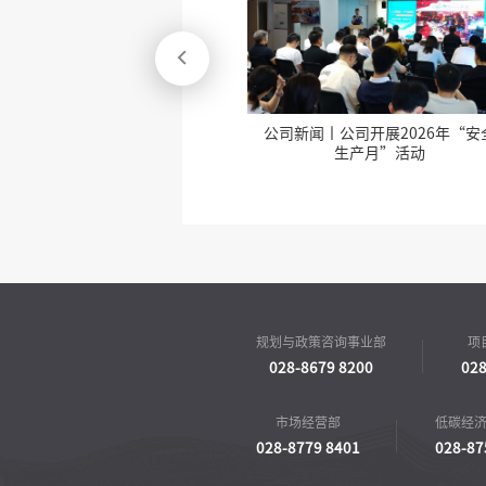

司开展2026年“安全
公司新闻丨德阳天府旌城全过程工
产月”活动
咨询有限公司到访交流
规划与政策咨询事业部
项
028-8679 8200
028
市场经营部
低碳经
028-8779 8401
028-87