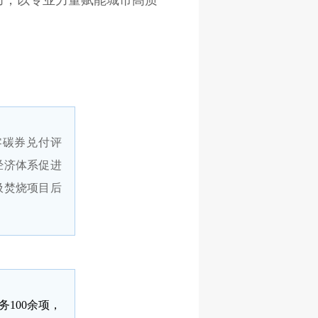
零碳券兑付评
经济体系促进
圾焚烧项目后
100余项，