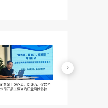

公司新闻丨公司赴凉山州盐源县开展
公司新闻丨公
项目谋划储备及资金争取专题培训
咨询风险防