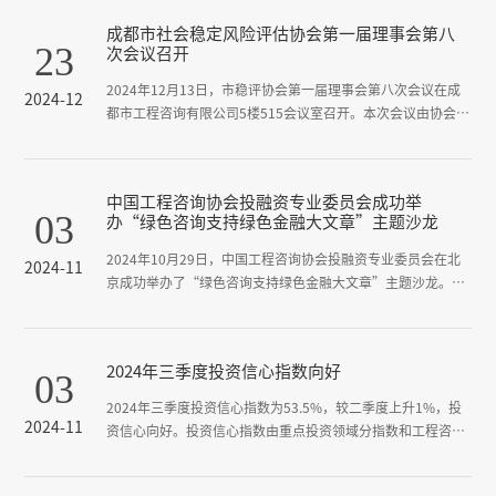
称“《技术规程》”）宣贯及稳评实务培训会。市委政法委有
成都市社会稳定风险评估协会第一届理事会第八
关负责同志、协会领导及会员单位稳评从业人员共计180余人
23
次会议召开
参训。
2024年12月13日，市稳评协会第一届理事会第八次会议在成
2024-12
都市工程咨询有限公司5楼515会议室召开。本次会议由协会代
会长谢涛同志主持，协会理事、理事授权代表出席会议，协会
部分监事及秘书处工作人员列席。
中国工程咨询协会投融资专业委员会成功举
03
办“绿色咨询支持绿色金融大文章”主题沙龙
2024年10月29日，中国工程咨询协会投融资专业委员会在北
2024-11
京成功举办了“绿色咨询支持绿色金融大文章”主题沙龙。本
次沙龙由建银工程咨询有限责任公司、北京财指南咨询有限公
司和北京圣华安咨询有限公司承办。建银咨询副总裁、执行董
事唐晓阳，业务总监阙金声、刘海涛等领导出席，沙龙活动由
2024年三季度投资信心指数向好
03
专委会秘书长阙金声主持。
2024年三季度投资信心指数为53.5%，较二季度上升1%，投
2024-11
资信心向好。投资信心指数由重点投资领域分指数和工程咨询
机构经营状况分指数构成，其中重点投资领域分指数对投资信
心指数支撑作用明显。