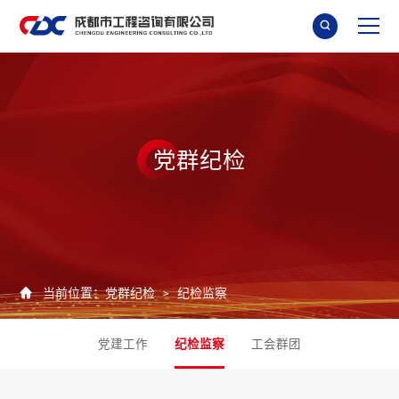

党
群
纪
检

当前位置：
党群纪检
纪检监察
>
党建工作
纪检监察
工会群团