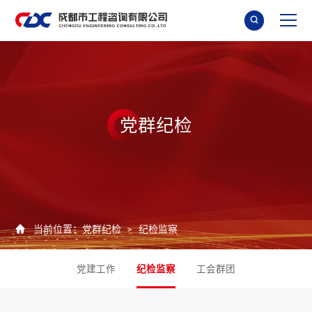

党
群
纪
检

当前位置：
党群纪检
纪检监察
>
党建工作
纪检监察
工会群团