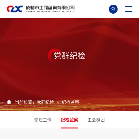

党
群
纪
检

当前位置：
党群纪检
纪检监察
>
党建工作
纪检监察
工会群团