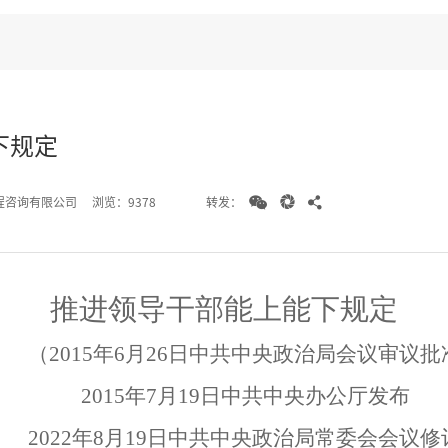
下规定



转发：
程咨询有限公司
浏览：9378
推进领导干部能上能下规定
（
2015
年
6
月
26
日中共中央政治局会议审议批
2015
年
7
月
19
日中共中央办公厅发布
2022
年
8
月
19
日中共中央政治局常委会会议修