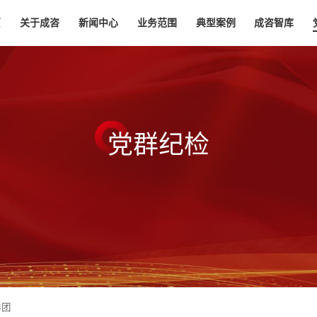
页
关于成咨
新闻中心
业务范围
典型案例
成咨智库
党
群
纪
检
群团