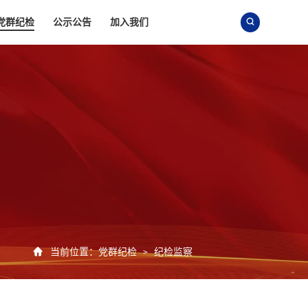
党群纪检
公示公告
加入我们


当前位置：
党群纪检
纪检监察
>