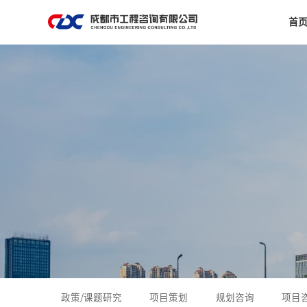
首
政策/课题研究
项目策划
规划咨询
项目