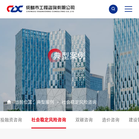

典
型
案
例

当前位置：
典型案例
社会稳定风险咨询
>
投融资咨询
社会稳定风险咨询
双碳咨询
造价咨询
建设