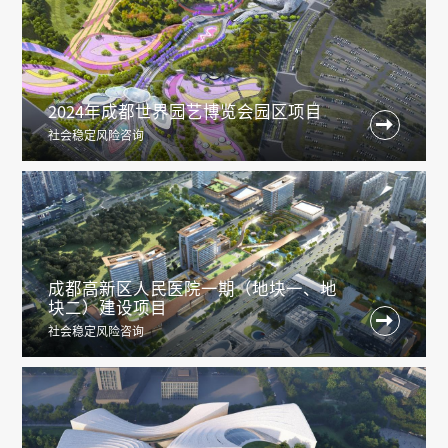
2024年成都世界园艺博览会园区项目

社会稳定风险咨询
成都高新区人民医院一期（地块一、地
块二）建设项目

社会稳定风险咨询