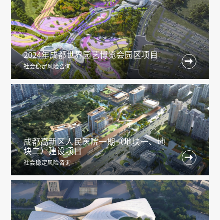
2024年成都世界园艺博览会园区项目

社会稳定风险咨询
成都高新区人民医院一期（地块一、地
块二）建设项目

社会稳定风险咨询