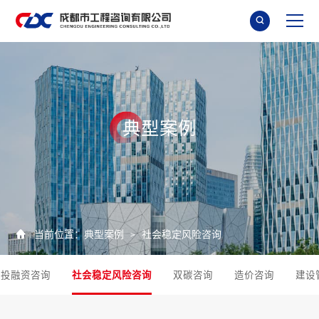

典
型
案
例

当前位置：
典型案例
社会稳定风险咨询
>
投融资咨询
社会稳定风险咨询
双碳咨询
造价咨询
建设