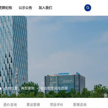
党群纪检
公示公告
加入我们


当前位置：
典型案例
社会稳定风险咨询
>
造价咨询
建设管理
项目评价
管理咨询