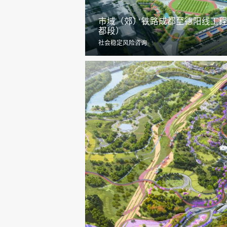
市域（郊）铁路成都至德阳线工
都段）
社会稳定风险咨询