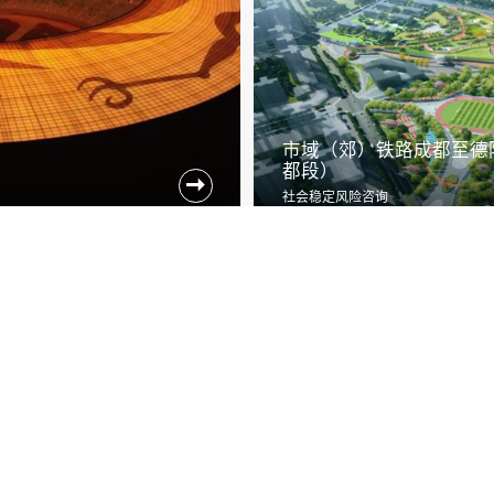
市域（郊）铁路成都至德
案
都段）

社会稳定风险咨询