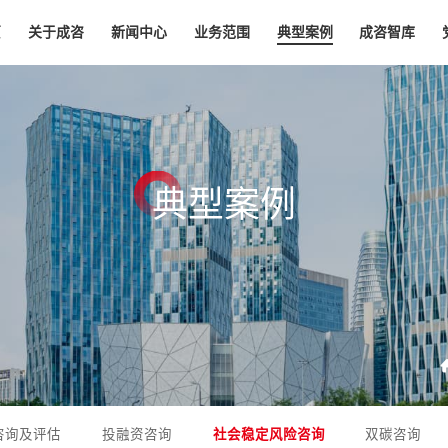
页
关于成咨
新闻中心
业务范围
典型案例
成咨智库
典
型
案
例
咨询及评估
投融资咨询
社会稳定风险咨询
双碳咨询