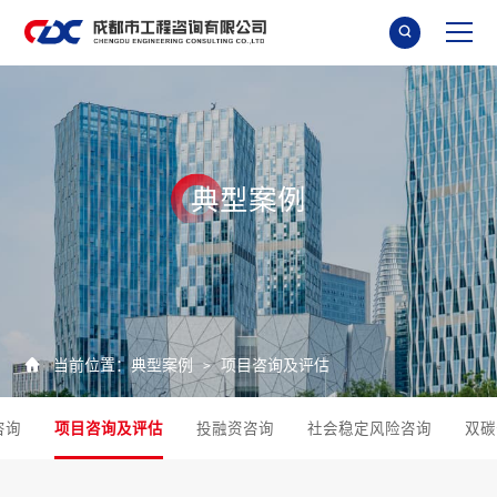

典
型
案
例

当前位置：
典型案例
项目咨询及评估
>
咨询
项目咨询及评估
投融资咨询
社会稳定风险咨询
双碳