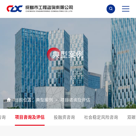

典
型
案
例

当前位置：
典型案例
项目咨询及评估
>
咨询
项目咨询及评估
投融资咨询
社会稳定风险咨询
双碳