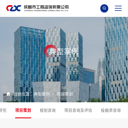

典
型
案
例

当前位置：
典型案例
项目策划
>
研究
项目策划
规划咨询
项目咨询及评估
投融资咨询