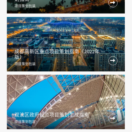

项目策划包装
成都高新区重点项目策划指南（2022年
版）

项目策划包装
双流区政府投资项目策划生成指南

项目策划包装