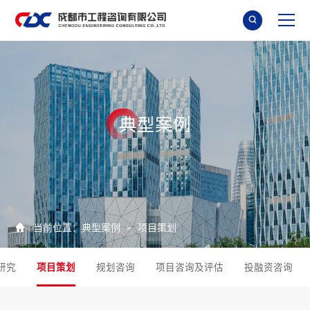

典
型
案
例

当前位置：
典型案例
项目策划
>
研究
项目策划
规划咨询
项目咨询及评估
投融资咨询