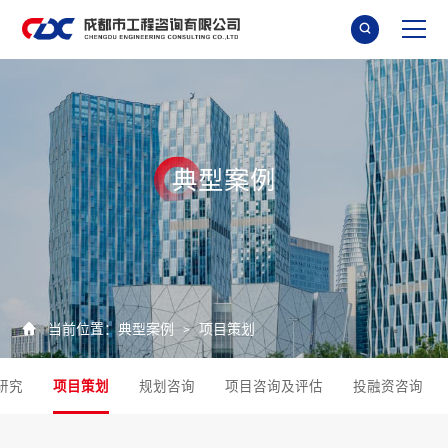

典
型
案
例

当前位置：
典型案例
项目策划
>
研究
项目策划
规划咨询
项目咨询及评估
投融资咨询