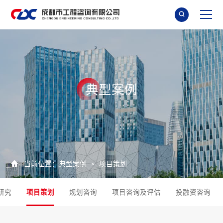

典
型
案
例

当前位置：
典型案例
项目策划
>
研究
项目策划
规划咨询
项目咨询及评估
投融资咨询