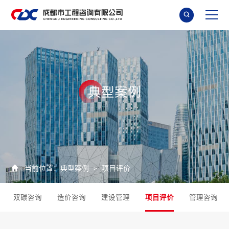

典
型
案
例

当前位置：
典型案例
项目评价
>
双碳咨询
造价咨询
建设管理
项目评价
管理咨询