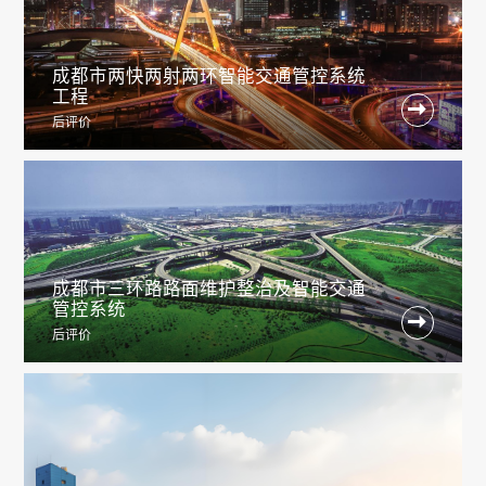
成都市两快两射两环智能交通管控系统
工程

后评价
成都市三环路路面维护整治及智能交通
管控系统

后评价