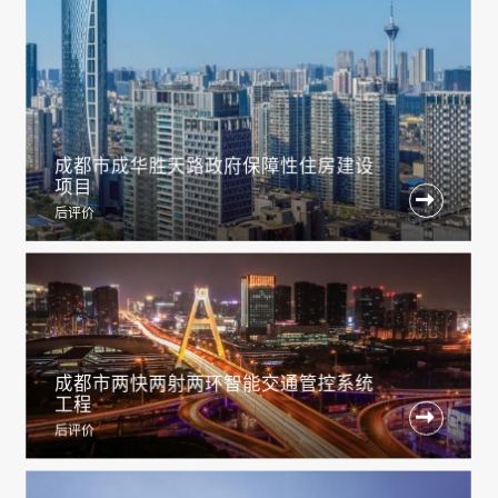
成都市成华胜天路政府保障性住房建设
项目

后评价
成都市两快两射两环智能交通管控系统
工程

后评价