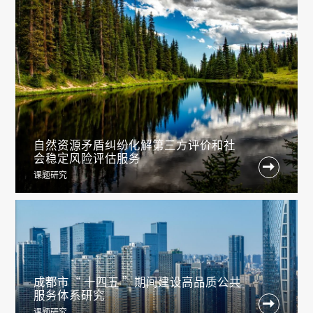
自然资源矛盾纠纷化解第三方评价和社
会稳定风险评估服务

课题研究
成都市“ 十四五 ”期间建设高品质公共
服务体系研究

课题研究